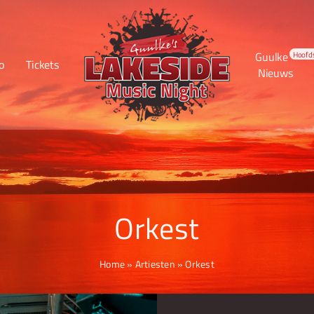
Guulke
Hoofd
o
Tickets
Nieuws
Orkest
Home
»
Artiesten
»
Orkest