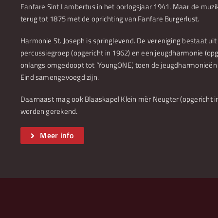
Fanfare Sint Lambertus in het oorlogsjaar 1941. Maar de muzi
terug tot 1875 met de oprichting van Fanfare Burgerlust.
Harmonie St. Joseph is springlevend. De vereniging bestaat ui
percussiegroep (opgericht in 1962) en een jeugdharmonie (opge
onlangs omgedoopt tot ‘YoungONE’, toen de jeugdharmonieën
Eind samengevoegd zijn.
Daarnaast mag ook Blaaskapel Klein mèr Neugter (opgericht in
worden gerekend.
Meer info