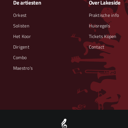
De artiesten
Over Lakeside
Orkest
Praktische info
Solisten
Huisregels
Het Koor
Tickets Kopen
Dirigent
Contact
Combo
Maestro’s