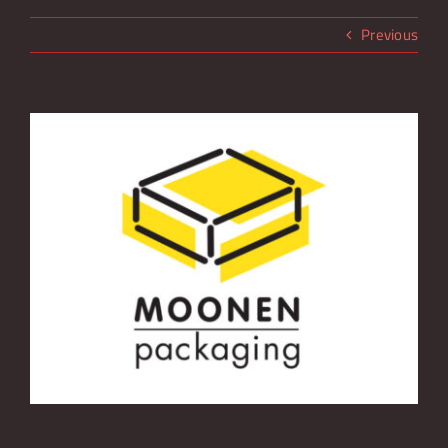
Over Lakeside Music Night
Previous
Nieuws