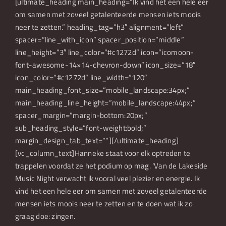
[ultimate_heading main_heading=”Ik vind het een hele eer
om samen met zoveel getalenteerde mensen iets moois
neer te zetten.” heading_tag=”h3″ alignment=”left”
spacer=”line_with_icon” spacer_position=”middle”
line_height=”3″ line_color=”#c1272d” icon=”icomoon-
font-awesome-14×14-chevron-down” icon_size=”18″
icon_color=”#c1272d” line_width=”120″
main_heading_font_size=”mobile_landscape:34px;”
main_heading_line_height=”mobile_landscape:44px;”
spacer_margin=”margin-bottom:20px;”
sub_heading_style=”font-weight:bold;”
margin_design_tab_text=””][/ultimate_heading]
[vc_column_text]Hanneke staat voor elk optreden te
trappelen voordat ze het podium op mag. ‘Van de Lakeside
Music Night verwacht ik vooral veel plezier en energie. Ik
vind het een hele eer om samen met zoveel getalenteerde
mensen iets moois neer te zetten en te doen wat ik zo
graag doe: zingen.