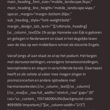
main_heading_font_size=”mobile_landscape:34px;”
main_heading_line_height=”mobile_landscape:44px;”
spacer_margin=”margin-bottom:20px;”
sub_heading_style=”font-weight:bold;”
margin_design_tab_text=””][/ultimate_heading]
[vc_column_text]De 29-jarige Hanneke van Eijk is geboren
en getogen in Nederweert en staat in het dagelijks leven
voor de klas op een middelbare school als docente Engels.
Vanaf jongs af aan staat ze al op het podium. Het begon
met dansvoorstellingen, vervolgens toneelvoorstellingen,
kooroptredens en zingen in verschillende bands. Daarnaast
heeft ze als soliste al vaker mee mogen zingen in
promsconcerten en andere optredens met
harmonieorkesten.[/vc_column_text][/vc_column]
[/vc_row][vc_row full_width=”stretch_row” gap=”35″
css=”.vc_custom_1557482004354{background-color:
#595959 !important;}”][vc_column width=”2/3″]