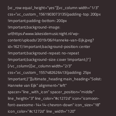
Over Lakeside Music Night
[vc_row equal_height=”yes”][vc_column width=”1/3″
css=”.vc_custom_1561903073135{padding-top: 200px
Nieuws
!important;padding-bottom: 200px
!important;background-image:
url(https://www.lakesidemusicnight.nl/wp-
content/uploads/2019/06/Hanneke-van-Eijk.jpeg?
id=1621) !important;background-position: center
!important;background-repeat: no-repeat
!important;background-size: cover !important;}”]
[/vc_column][vc_column width=”2/3″
css=”.vc_custom_1557482626413{padding: 25px
!important;}”][ultimate_heading main_heading=”Solist:
Hanneke van Eijk” alignment=”left”
spacer=”line_with_icon” spacer_position=”middle”
line_height=”3″ line_color=”#c1272d” icon=”icomoon-
font-awesome-14×14-chevron-down” icon_size=”18″
icon_color=”#c1272d” line_width=”120″