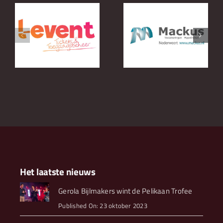
s
Mackus
BMO
Financiele
Automation
er
Dienstverlening
Het laatste nieuws
Gerola Bijlmakers wint de Pelikaan Trofee
Published On: 23 oktober 2023