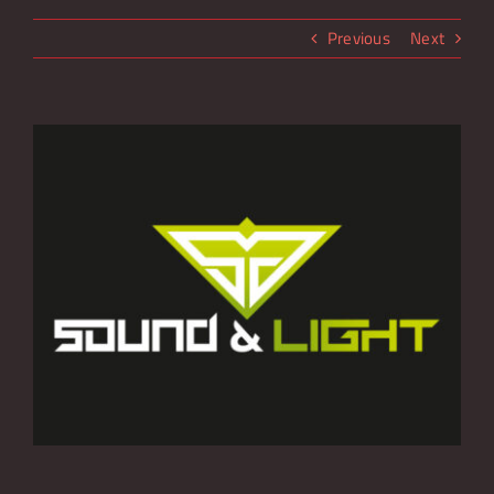
Over Lakeside Music Night
Previous
Next
Nieuws