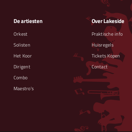
De artiesten
Over Lakeside
Orkest
Praktische info
Solisten
Huisregels
Het Koor
Tickets Kopen
Dirigent
Contact
Combo
Maestro’s