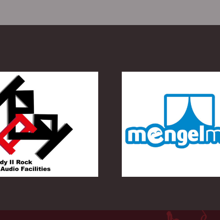
L-Event Ti
Mengelmoes
Toegangs