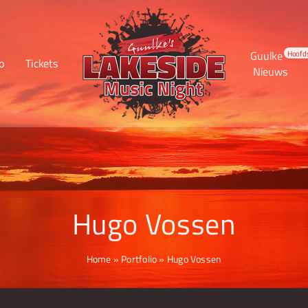
Guulke
Hoofd
o
Tickets
Nieuws
Hugo Vossen
Home
»
Portfolio
»
Hugo Vossen