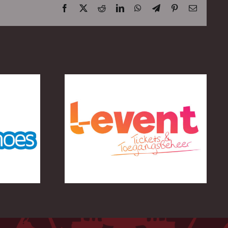
Facebook
X
Reddit
LinkedIn
WhatsApp
Telegram
Pinterest
E-
mail
ckets &
Moonen Packaging
beheer