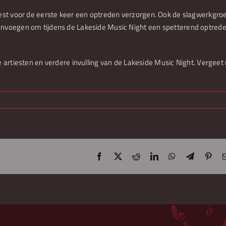
orkest voor de eerste keer een optreden verzorgen. Ook de slagwerkgr
amenvoegen om tijdens de Lakeside Music Night een spetterend optrede
tiesten en verdere invulling van de Lakeside Music Night. Vergeet 
Facebook
X
Reddit
LinkedIn
WhatsApp
Telegram
Pint