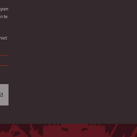
oepen
n te
niet
erest
E-
mail