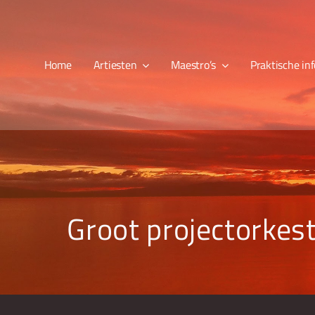
Ga
naar
inhoud
Home
Artiesten
Maestro’s
Praktische inf
Groot projectorkes