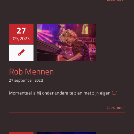
27
09, 2023
b Mennen
Rob Mennen
27 september 2023
Momenteel is hij onder andere te zien met zijn eigen
[...]
Lees meer