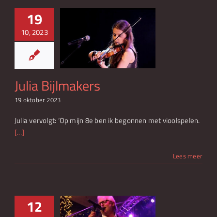
Over Lakeside Music Night
19
10, 2023
Nieuws
a Bijlmakers
Julia Bijlmakers
19 oktober 2023
Julia vervolgt: ‘Op mijn 8e ben ik begonnen met vioolspelen.
[...]
Lees meer
12