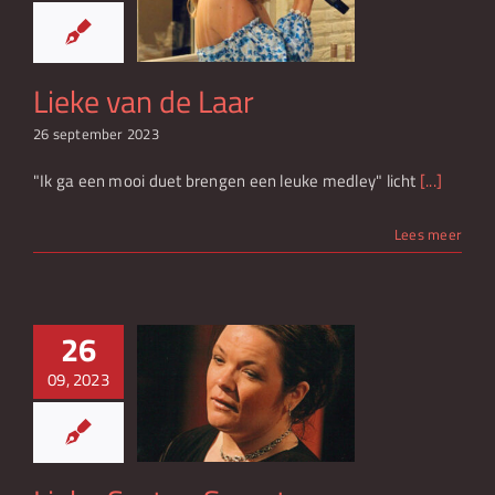
 van de Laar
Lieke van de Laar
26 september 2023
"Ik ga een mooi duet brengen een leuke medley" licht
[...]
Lees meer
26
09, 2023
ke Castro-
Smeets