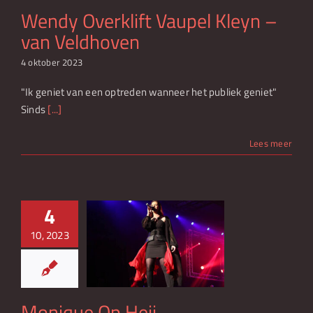
Wendy Overklift Vaupel Kleyn –
van Veldhoven
4 oktober 2023
"Ik geniet van een optreden wanneer het publiek geniet"
Sinds
[...]
Lees meer
4
10, 2023
que Op Heij
Monique Op Heij