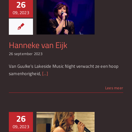
26
09, 2023
ke van Eijk
Hanneke van Eijk
26 september 2023
Van Guulke’s Lakeside Music Night verwacht ze een hoop
samenhorigheid,
[...]
Lees meer
26
09, 2023