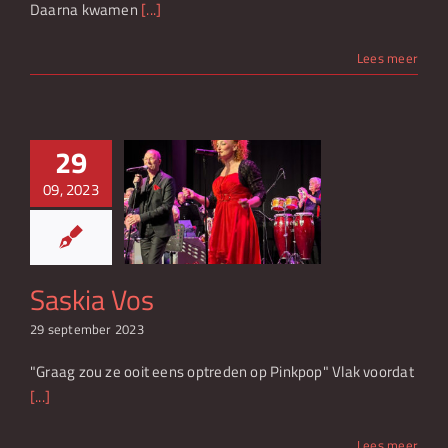
Daarna kwamen
[...]
Lees meer
29
09, 2023
askia Vos
Saskia Vos
29 september 2023
"Graag zou ze ooit eens optreden op Pinkpop" Vlak voordat
[...]
Lees meer