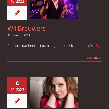
10, 2023
 Brouwers
Wil Brouwers
12 oktober 2023
Ondanks dat heeft hij toch nog een muzikale droom: Wil
[...]
Lees meer
4
10, 2023
y Overklift
l Kleyn – van
eldhoven